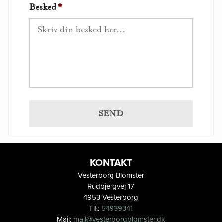
Besked
*
KONTAKT
Vesterborg Blomster
Rudbjergvej 17
4953 Vesterborg
Tlf.:
54939341
Mail:
mail@vesterborgblomster.dk