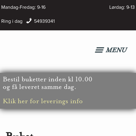
Hop
Mandag-Fredag: 9-16
Lørdag: 9-13
til
Ring i dag
54939341
indholdet
MENU
Bestil
buketter inden kl 10.00
og få leveret samme dag.
Klik her for leverings info