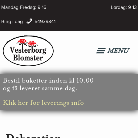
Hop
Mandag-Fredag: 9-16
Lørdag: 9-13
til
Ring i dag
54939341
indholdet
MENU
Bestil
buketter inden kl 10.00
og få leveret samme dag.
Klik her for leverings info