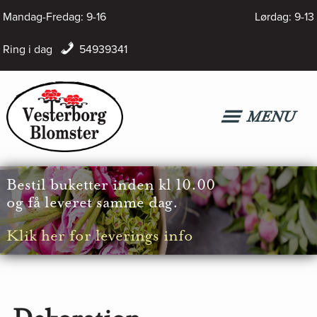
Hop
Mandag-Fredag: 9-16
Lørdag: 9-13
til
Ring i dag
54939341
indholdet
MENU
Bestil
buketter inden kl 10.00
og få leveret samme dag.
Klik her for leverings info