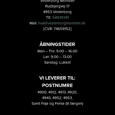
Vesterborg Blomster
Rudbjergvej 17
4953 Vesterborg
Tlf.:
54939341
Mail:
mail@vesterborgblomster.dk
[CVR: 74659152]
ÅBNINGSTIDER
Man – Fre: 9.00 – 16.00
Lør: 9.00 – 13.00
Søndag: Lukket
VI LEVERER TIL:
POSTNUMRE
4900, 4912, 4913, 4920,
4943, 4952, 4953,
Samt Fejø og Femø (til færgen)