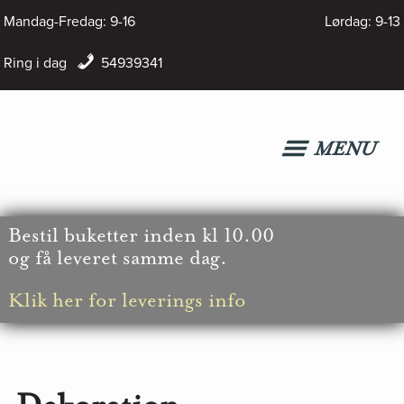
Hop
Mandag-Fredag: 9-16
Lørdag: 9-13
til
Ring i dag
54939341
indholdet
MENU
Bestil
buketter inden kl 10.00
og få leveret samme dag.
Klik her for leverings info