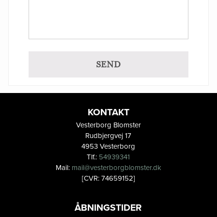
KONTAKT
Vesterborg Blomster
Rudbjergvej 17
4953 Vesterborg
Tlf.:
54939341
Mail:
mail@vesterborgblomster.dk
[CVR: 74659152]
ÅBNINGSTIDER