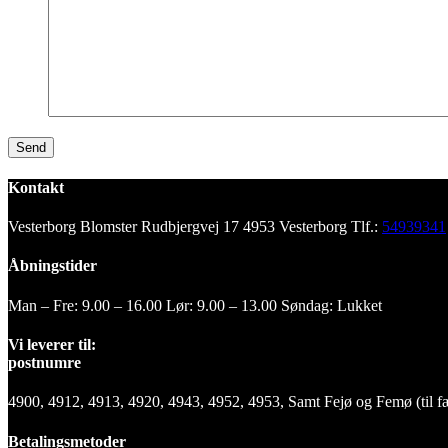
Kontakt
Vesterborg Blomster
Rudbjergvej 17
4953 Vesterborg
Tlf.:
54939341
Åbningstider
Man – Fre: 9.00 – 16.00
Lør: 9.00 – 13.00
Søndag: Lukket
Vi leverer til:
postnumre
4900, 4912, 4913, 4920,
4943, 4952, 4953,
Samt Fejø og Femø (til f
Betalingsmetoder