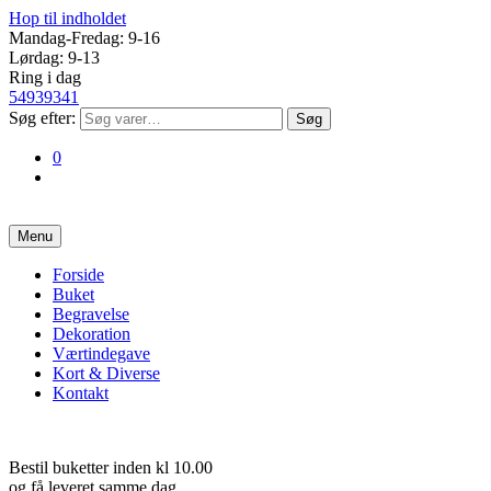
Hop til indholdet
Mandag-Fredag: 9-16
Lørdag: 9-13
Ring i dag
54939341
Søg efter:
0
Menu
Forside
Buket
Begravelse
Dekoration
Værtindegave
Kort & Diverse
Kontakt
Bestil
buketter inden kl 10.00
og få leveret samme dag.