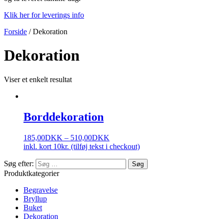
Klik her for leverings info
Forside
/ Dekoration
Dekoration
Viser et enkelt resultat
Borddekoration
185,00
DKK
–
510,00
DKK
inkl. kort 10kr. (tilføj tekst i checkout)
Søg efter:
Produktkategorier
Begravelse
Bryllup
Buket
Dekoration