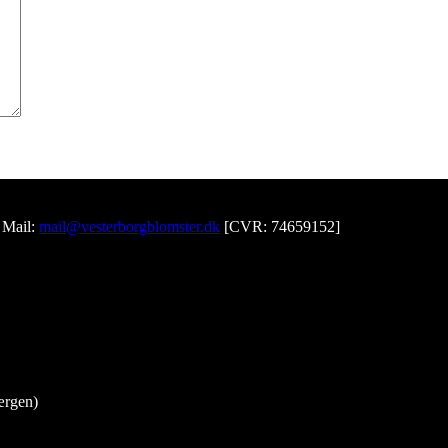
Mail:
mail@vesterborgblomster.dk
[CVR: 74659152]
ærgen)