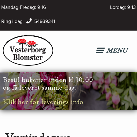
Hop
Mandag-Fredag: 9-16
Lørdag: 9-13
til
Ring i dag
54939341
indholdet
MENU
Bestil buketter inden kl 10.00
og få leveret samme dag.
Klik her for leverings info