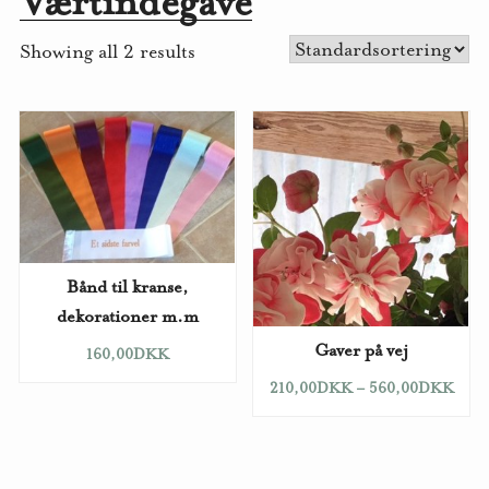
Værtindegave
Showing all 2 results
Bånd til kranse,
dekorationer m.m
Gaver på vej
160,00
DKK
210,00
DKK
–
560,00
DKK