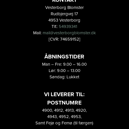
KONTAKT
Vesterborg Blomster
Rudbjergvej 17
4953 Vesterborg
Tlf.:
54939341
Mail:
mail@vesterborgblomster.dk
[CVR: 74659152]
ÅBNINGSTIDER
Man – Fre: 9.00 – 16.00
Lør: 9.00 – 13.00
Søndag: Lukket
VI LEVERER TIL:
POSTNUMRE
4900, 4912, 4913, 4920,
4943, 4952, 4953,
Samt Fejø og Femø (til færgen)