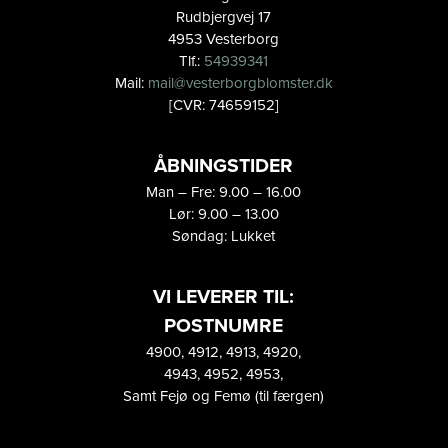
Rudbjergvej 17
4953 Vesterborg
Tlf.:
54939341
Mail:
mail@vesterborgblomster.dk
[CVR: 74659152]
ÅBNINGSTIDER
Man – Fre: 9.00 – 16.00
Lør: 9.00 – 13.00
Søndag: Lukket
VI LEVERER TIL:
POSTNUMRE
4900, 4912, 4913, 4920,
4943, 4952, 4953,
Samt Fejø og Femø (til færgen)