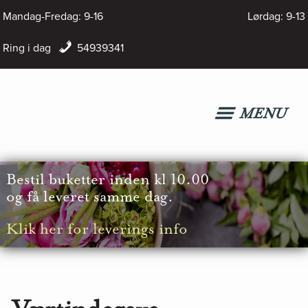
Hop
Mandag-Fredag: 9-16
Lørdag: 9-13
til
Ring i dag
54939341
indholdet
MENU
Bestil
buketter inden kl 10.00
og få leveret samme dag.
Klik her for leverings info