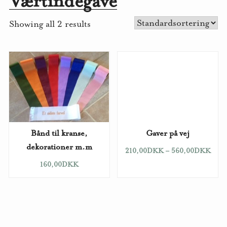
Værtindegave
Showing all 2 results
Bånd til kranse,
Gaver på vej
dekorationer m.m
210,00
DKK
–
560,00
DKK
160,00
DKK