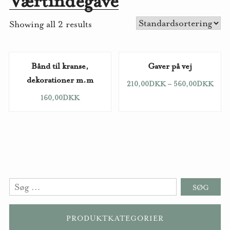
Værtindegave
Showing all 2 results
Bånd til kranse,
Gaver på vej
dekorationer m.m
210,00
DKK
–
560,00
DKK
160,00
DKK
Søg
efter:
PRODUKTKATEGORIER